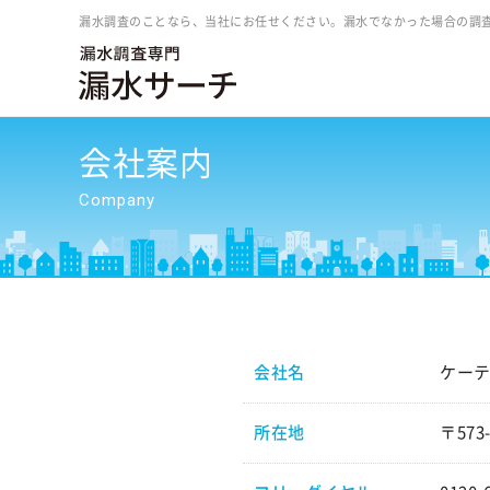
漏水調査のことなら、当社にお任せください。漏水でなかった場合の調
会社案内
Company
会社名
ケー
所在地
〒573