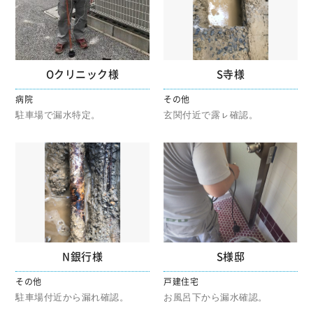
Oクリニック様
S寺様
病院
その他
駐車場で漏水特定。
玄関付近で露ㇾ確認。
N銀行様
S様邸
その他
戸建住宅
駐車場付近から漏れ確認。
お風呂下から漏水確認。